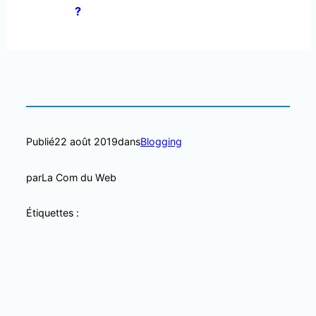
?
Publié
22 août 2019
dans
Blogging
par
La Com du Web
Étiquettes :