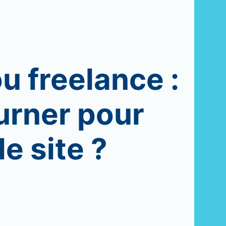
 freelance :
ourner pour
e site ?