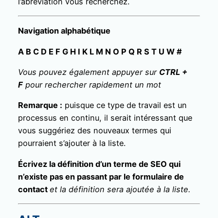
l’abréviation vous recherchez.
Navigation alphabétique
A
B
C
D
E
F
G
H
I
K
L
M
N
O
P
Q
R
S
T
U
W
#
Vous pouvez également appuyer sur
CTRL +
F
pour rechercher rapidement un mot
Remarque :
puisque ce type de travail est un
processus en continu, il serait intéressant que
vous suggériez des nouveaux termes qui
pourraient s’ajouter à la liste.
Écrivez la définition d’un terme de SEO qui
n’existe pas en passant par le formulaire de
contact
et la définition sera ajoutée à la liste.