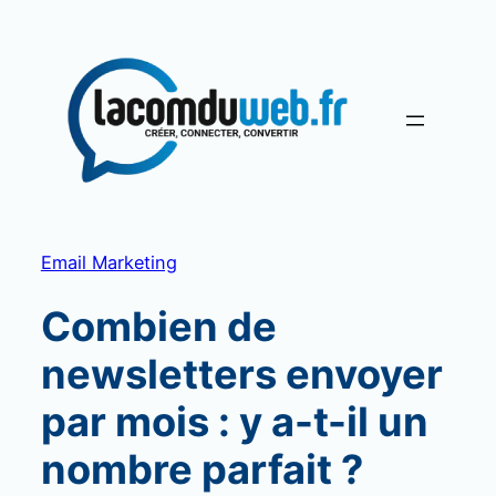
Aller
au
contenu
Email Marketing
Combien de
newsletters envoyer
par mois : y a-t-il un
nombre parfait ?