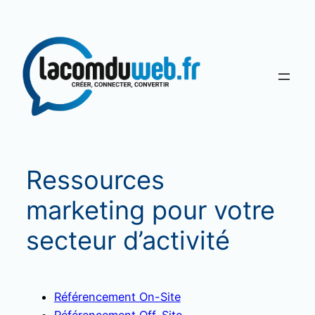
Aller
au
contenu
Ressources
marketing pour votre
secteur d’activité
Référencement On-Site
Référencement Off-Site